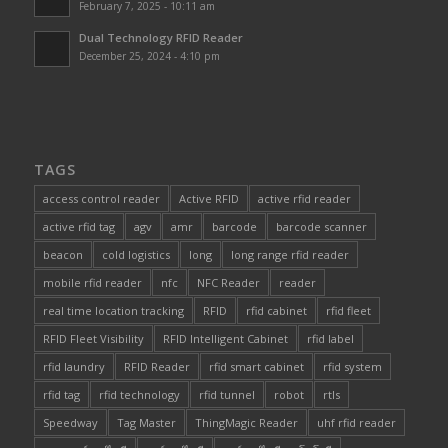
February 7, 2025 - 10:11 am
Dual Technology RFID Reader
December 25, 2024 - 4:10 pm
TAGS
access control reader
Active RFID
active rfid reader
active rfid tag
agv
amr
barcode
barcode scanner
beacon
cold logistics
long
long range rfid reader
mobile rfid reader
nfc
NFC Reader
reader
real time location tracking
RFID
rfid cabinet
rfid fleet
RFID Fleet Visibility
RFID Intelligent Cabinet
rfid label
rfid laundry
RFID Reader
rfid smart cabinet
rfid system
rfid tag
rfid technology
rfid tunnel
robot
rtls
Speedway
Tag Master
ThingMagic Reader
uhf rfid reader