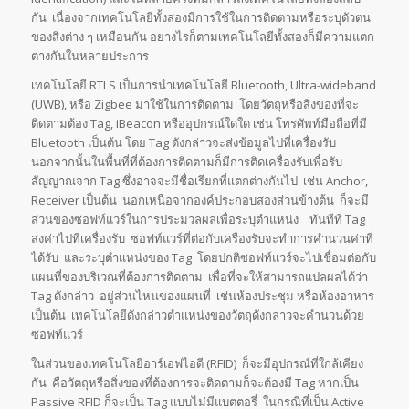
กัน เนื่องจากเทคโนโลยีทั้งสองมีการใช้ในการติดตามหรือระบุตัวตน
ของสิ่งต่าง ๆ เหมือนกัน อย่างไรก็ตามเทคโนโลยีทั้งสองก็มีความแตก
ต่างกันในหลายประการ
เทคโนโลยี RTLS เป็นการนำเทคโนโลยี Bluetooth, Ultra-wideband
(UWB), หรือ Zigbee มาใช้ในการติดตาม โดยวัตถุหรือสิ่งของที่จะ
ติดตามต้อง Tag, iBeacon หรืออุปกรณ์ใดใด เช่น โทรศัพท์มือถือที่มี
Bluetooth เป็นต้น โดย Tag ดังกล่าวจะส่งข้อมูลไปที่เครื่องรับ
นอกจากนั้นในพื้นที่ที่ต้องการติดตามก็มีการติดเครื่องรับเพื่อรับ
สัญญาณจาก Tag ซึ่งอาจจะมีชื่อเรียกที่แตกต่างกันไป เช่น Anchor,
Receiver เป็นต้น นอกเหนือจากองค์ประกอบสองส่วนข้างต้น ก็จะมี
ส่วนของซอฟท์แวร์ในการประมวลผลเพื่อระบุตำแหน่ง ทันทีที่ Tag
ส่งค่าไปที่เครื่องรับ ซอฟท์แวร์ที่ต่อกับเครื่องรับจะทำการคำนวนค่าที่
ได้รับ และระบุตำแหน่งของ Tag โดยปกติซอฟท์แวร์จะไปเชื่อมต่อกับ
แผนที่ของบริเวณที่ต้องการติดตาม เพื่อที่จะให้สามารถแปลผลได้ว่า
Tag ดังกล่าว อยู่ส่วนไหนของแผนที่ เช่นห้องประชุม หรือห้องอาหาร
เป็นต้น เทคโนโลยีดังกล่าวตำแหน่งของวัตถุดังกล่าวจะคำนวนด้วย
ซอฟท์แวร์
ในส่วนของเทคโนโลยีอาร์เอฟไอดี (RFID) ก็จะมีอุปกรณ์ที่ใกล้เคียง
กัน คือวัตถุหรือสิ่งของที่ต้องการจะติดตามก็จะต้องมี Tag หากเป็น
Passive RFID ก็จะเป็น Tag แบบไม่มีแบตตอรี่ ในกรณีที่เป็น Active