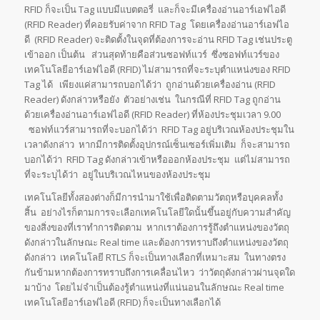
RFID ก็จะเป็น Tag แบบมีแบตตอรี่ และก็จะมีเครื่องอ่านอาร์เอฟไอดี
(RFID Reader) ที่คอยรับค่าจาก RFID Tag โดยเครื่องอ่านอาร์เอฟไอ
ดี (RFID Reader) จะติดตั้งในจุดที่ต้องการจะอ่าน RFID Tag เช่นประตู
เข้าออก เป็นต้น ส่วนสุดท้ายคือส่วนซอฟท์แวร์ ซึ่งซอฟท์แวร์ของ
เทคโนโลยีอาร์เอฟไอดี (RFID) ไม่สามารถที่จะระบุตำแหน่งของ RFID
Tag ได้ เพียงแค่สามารถบอกได้ว่า ถูกอ่านด้วยเครื่องอ่าน (RFID
Reader) ดังกล่าวหรือยัง ตัวอย่างเช่น ในกรณีที่ RFID Tag ถูกอ่าน
ด้วยเครื่องอ่านอาร์เอฟไอดี (RFID Reader) ที่ห้องประชุมเวลา 9.00
ซอฟท์แวร์สามารถที่จะบอกได้ว่า RFID Tag อยู่บริเวณห้องประชุมใน
เวลาดังกล่าว หากมีการติดตั้งอุปกรณ์เซ็นเซอร์เพิ่มเติม ก็จะสามารถ
บอกได้ว่า RFID Tag ดังกล่าวเข้าหรือออกห้องประชุม แต่ไม่สามารถ
ที่จะระบุได้ว่า อยู่ในบริเวณไหนของห้องประชุม
เทคโนโลยีทั้งสองต่างก็มีการนำมาใช้เพื่อติดตามวัตถุหรือบุคคลทั้ง
สิ้น อย่างไรก็ตามการจะเลือกเทคโนโลยีใดนั้นขึ้นอยู่กับความสำคัญ
ของสิ่งของที่เราทำการติดตาม หากเราต้องการรู้ถึงตำแหน่งของวัตถุ
ดังกล่าวในลักษณะ Real time และต้องการทราบถึงตำแหน่งของวัตถุ
ดังกล่าว เทคโนโลยี RTLS ก็จะเป็นทางเลือกที่เหมาะสม ในทางตรง
กันข้ามหากต้องการทราบถึงการเคลื่อนไหว ว่าวัตถุดังกล่าวผ่านจุดใด
มาบ้าง โดยไม่จำเป็นต้องรู้ตำแหน่งที่แน่นอนในลักษณะ Real time
เทคโนโลยีอาร์เอฟไอดี (RFID) ก็จะเป็นทางเลือกได้