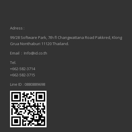
Adress :
99/28 Software Park, 7th fl Changwattana Road Pakkred, Klong
Grua Nonthaburi 11120 Thailand.
Email :
Info@id.co.th
Tel.
+662-582-3714
+662-582-3715
Line ID : 0880889698