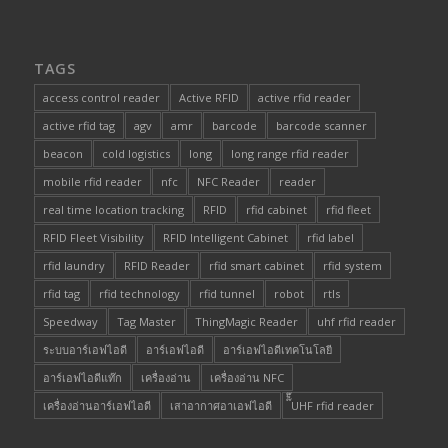
TAGS
access control reader
Active RFID
active rfid reader
active rfid tag
agv
amr
barcode
barcode scanner
beacon
cold logistics
long
long range rfid reader
mobile rfid reader
nfc
NFC Reader
reader
real time location tracking
RFID
rfid cabinet
rfid fleet
RFID Fleet Visibility
RFID Intelligent Cabinet
rfid label
rfid laundry
RFID Reader
rfid smart cabinet
rfid system
rfid tag
rfid technology
rfid tunnel
robot
rtls
Speedway
Tag Master
ThingMagic Reader
uhf rfid reader
ระบบอาร์เอฟไอดี
อาร์เอฟไอดี
อาร์เอฟไอดีเทคโนโลยี
อาร์เอฟไอดีแท๊ก
เครื่องอ่าน
เครื่องอ่าน NFC
เครื่องอ่านอาร์เอฟไอดี
เสาอากาศอาเอฟไอดี
๊็๊UHF rfid reader